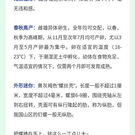
无违和感。
春秋高产：
雌雄异体卵生，全年均可交配，以春、
秋季为高峰期，从11月至次年7月均可产卵，尤以3
月至5月产卵最为集中。卵在适宜的温度（16-
23℃）下，于潮湿泥土中孵化，幼体在食物充足、
气温适宜的情况下，仅需两个月即可发育成熟。
外形迷你：
黄灰褐色“螺丝壳”，长度一般不超过1厘
米，宽度不超过4毫米，螺旋6-9圈，围绕壳轴从左
到右扭转，壳面可有纵行隆起的肋，称为纵肋，但
我国山区的钉螺一般无纵肋。
把螺捧在手上，就这么一丁点儿大~