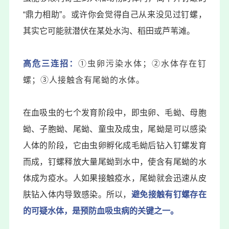
“鼎力相助”。或许你会觉得自己从来没见过钉螺，
其实它可能就潜伏在某处水沟、稻田或芦苇滩。
高危三连招：
①虫卵污染水体；
②水体存在钉
螺；
③人接触含有尾蚴的水体。
在血吸虫的七个发育阶段中，即虫卵、毛蚴、母胞
蚴、子胞蚴、尾蚴、童虫及成虫，尾蚴是可以感染
人体的阶段，它由虫卵孵化成毛蚴后钻入钉螺发育
而成，钉螺释放大量尾蚴到水中，使含有尾蚴的水
体成为疫水。人如果接触疫水，尾蚴就会迅速从皮
肤钻入体内导致感染。所以，
避免接触有钉螺存在
的可疑水体，是预防血吸虫病的关键之一。