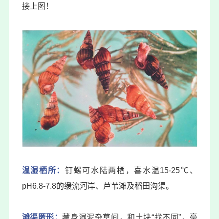
接上图！
温湿栖所：
钉螺可水陆两栖，喜水温15-25℃、
pH6.8-7.8的缓流河岸、芦苇滩及稻田沟渠。
滩渠匿形：
藏身湿泥杂草间，和土块“找不同”，毫