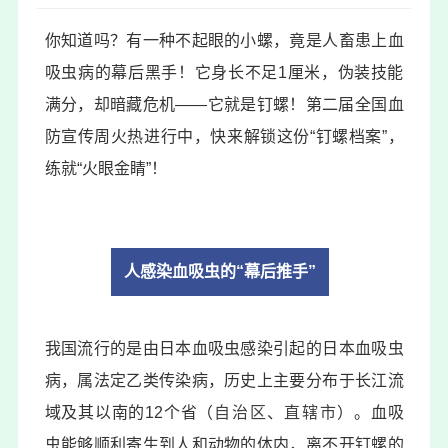
你知道吗？有一种不起眼的小螺，竟是人畜患上血
吸虫病的幕后黑手！它身长不足1厘米，伪装技能
满分，却暗藏危机——它就是钉螺！第二届全国血
防宣传周火热进行中，快来解锁这份“钉螺档案”，
练就“火眼金睛”！
人感染血吸虫的“幕后推手”
我国流行的是由日本血吸虫感染引起的日本血吸虫
病，属法定乙类传染病，历史上主要分布于长江流
域及其以南的12个省（
自治区
、
直辖市
）。血吸
虫能够顺利寄生到人和动物的体内，离不开钉螺的