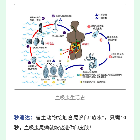
血吸虫生活史
秒速达：
宿主动物接触含尾蚴的“疫水”，
只需10
秒，
血吸虫尾蚴就能钻进你的皮肤！