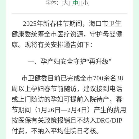
字体：
[
大
]
[
中
]
[
小
]
2025
年新春佳节期间，海口市卫生
健康委统筹全市医疗资源，守护母婴健
康。现将有关安排通告如下：
一、孕产妇安全守护“再升级”
市卫健委目前已完成全市700余名38
周以上孕妇春节前随访，建议接到电话
或上门随访的孕妇可提前入院待产，春
节期间（1月26日—2月4日）产生的费用
按医保有关政策报销且不纳入DRG/DIP
付费，不纳入平均住院日考核。