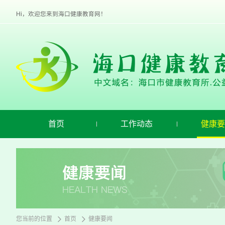
欢
迎
Hi，欢迎您来到海口健康教育网！
进
入
海
口
健
康
教
育,
盲
人
用
首页
工作动态
健康要
户
使
用
操
作
智
能
引
导，
请
您当前的位置
首页
健康要闻
按