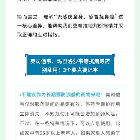
奥司他韦、玛巴洛沙韦等抗病毒药
别乱用！3个要点要记牢