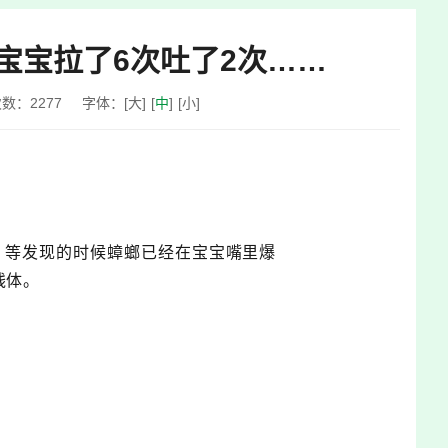
宝宝拉了6次吐了2次……
次数：
2277
字体：
[
大
]
[
中
]
[
小
]
。等发现的时候蟑螂已经在宝宝嘴里爆
残体。