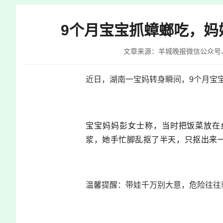
快
捷
9个月宝宝抓蟑螂吃，妈
键
Ctrl+Alt+9
文章来源：羊城晚报微信公众号
近日，湖南一宝妈转身瞬间，9个月宝
宝宝妈妈彭女士称，当时把饭菜放在
浆，她手忙脚乱抠了半天，只抠出来
温馨提醒：带娃千万别大意，危险往往