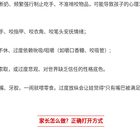
断奶、频繁强行制止吃手、不准啃咬物品，可能导致孩子的心理发
吃手、咬指甲、咬衣角、咬笔头安抚情绪；
不休、过度依赖吮吸/咀嚼（如嚼口香糖、咬吸管）;
索取，或过度悲观、对世界缺乏信任的性格底色。
嘴、牙胶，一闹就喂零食。过度放纵会让娃觉得“只有嘴巴被满足
家长怎么做？正确打开方式