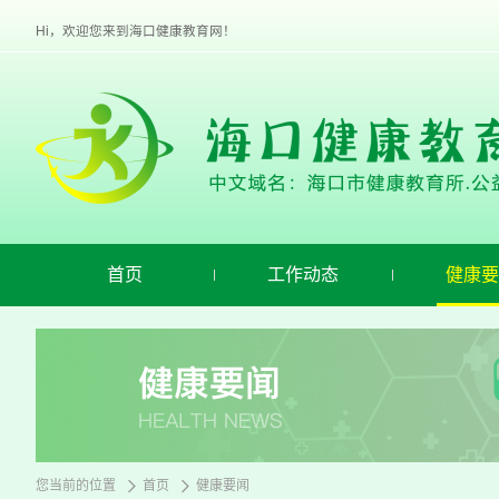
欢
迎
Hi，欢迎您来到海口健康教育网！
进
入
海
口
健
康
教
育,
盲
人
用
首页
工作动态
健康要
户
使
用
操
作
智
能
引
导，
请
您当前的位置
首页
健康要闻
按