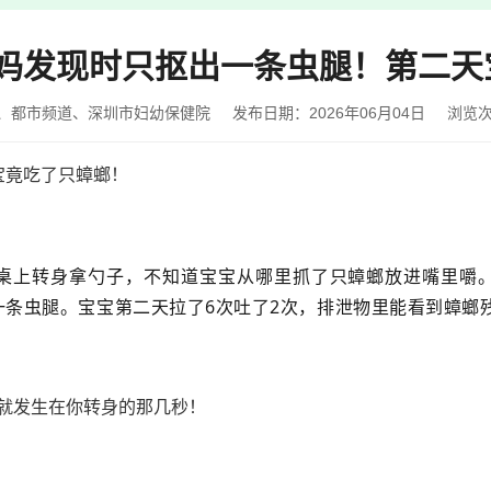
妈发现时只抠出一条虫腿！第二天
、都市频道、深圳市妇幼保健院
发布日期：2026年06月04日
浏览
宝竟吃了只蟑螂！
桌上转身拿勺子，不知道宝宝从哪里抓了只蟑螂放进嘴里嚼
一条虫腿。宝宝第二天拉了6次吐了2次，排泄物里能看到蟑螂
就发生在你转身的那几秒！