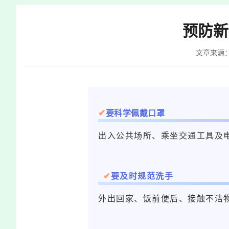
快
捷
预防新
键
Ctrl+Alt+9
文章来源
✔
要科学佩戴口罩
出入公共场所、乘坐交通工具及
✔
要及时规范洗手
外出回家、饭前便后、接触不洁