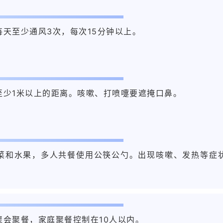
天至少通风3次，每次15分钟以上。
至少
1
米以上的距离。咳嗽、打喷嚏要遮掩口鼻。
菜和水果，多人共餐使用公筷公勺。出现咳嗽、发热等症
会聚餐，家庭聚餐控制在10人以内。