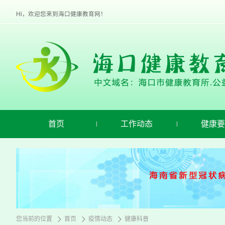
欢
迎
Hi，欢迎您来到海口健康教育网！
进
入
海
口
健
康
教
育,
盲
人
用
首页
工作动态
健康要
户
使
用
操
作
智
能
引
导，
请
您当前的位置
首页
疫情动态
健康科普
按