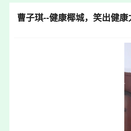
快
捷
曹子琪--健康椰城，笑出健
键
Ctrl+Alt+9