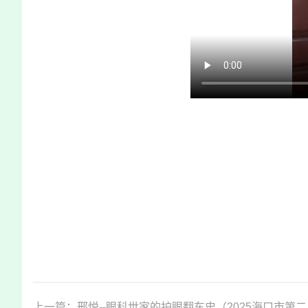
上一篇：邢悦--眼科世家的护眼翻车史（2025海口市