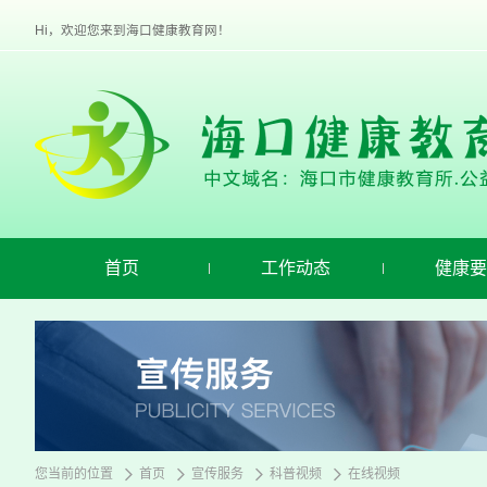
欢
迎
Hi，欢迎您来到海口健康教育网！
进
入
海
口
健
康
教
育,
盲
人
用
首页
工作动态
健康要
户
使
用
操
作
智
能
引
导，
请
您当前的位置
首页
宣传服务
科普视频
在线视频
按