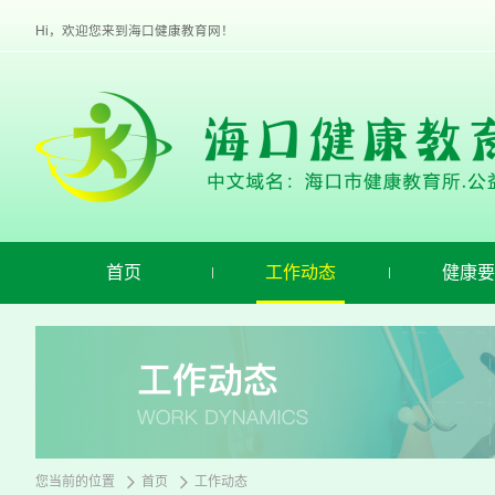
欢
迎
Hi，欢迎您来到海口健康教育网！
进
入
海
口
健
康
教
育,
盲
人
用
首页
工作动态
健康要
户
使
用
操
作
智
能
引
导，
请
您当前的位置
首页
工作动态
按