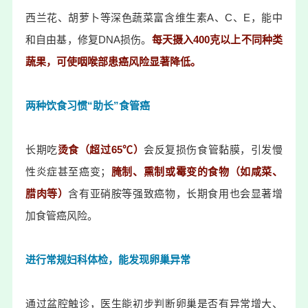
西兰花、胡萝卜等深色蔬菜富含维生素A、C、E，能中
和自由基，修复DNA损伤。
每天摄入400克以上不同种类
蔬果，可使咽喉部患癌风险显著降低。
两种饮食习惯“助长”食管癌
长期吃
烫食（超过65℃）
会反复损伤食管黏膜，引发慢
性炎症甚至癌变；
腌制、熏制或霉变的食物（如咸菜、
腊肉等）
含有亚硝胺等强致癌物，长期食用也会显著增
加食管癌风险。
进行常规妇科体检，能发现卵巢异常
通过盆腔触诊，医生能初步判断卵巢是否有异常增大、