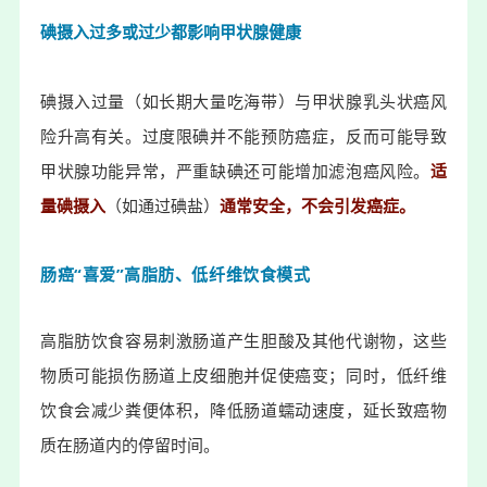
碘摄入过多或过少都影响甲状腺健康
碘摄入过量（如长期大量吃海带）与甲状腺乳头状癌风
险升高有关。过度限碘并不能预防癌症，反而可能导致
甲状腺功能异常，严重缺碘还可能增加滤泡癌风险。
适
量碘
摄入
（如通过碘盐）
通常安全，不会引发癌症。
肠癌“喜爱”高脂肪、低纤维饮食模式
高脂肪饮食容易刺激肠道产生胆酸及其他代谢物，这些
物质可能损伤肠道上皮细胞并促使癌变；同时，低纤维
饮食会减少粪便体积，降低肠道蠕动速度，延长致癌物
质在肠道内的停留时间。