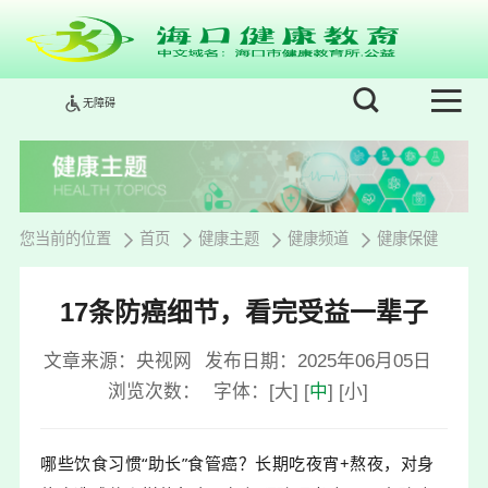
无障碍
您当前的位置
首页
健康主题
健康频道
健康保健
17条防癌细节，看完受益一辈子
文章来源：央视网
发布日期：2025年06月05日
浏览次数：
字体：
[
大
]
[
中
]
[
小
]
哪些饮食习惯“助长”食管癌？
长期吃夜宵+熬夜，
对身