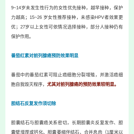
9~14岁未发生性行为的女性优先接种，越早接种，保护
力越高；15~26 岁女性推荐接种，未感染HPV者效果更
优；27岁以上女性可依情况选择接种，部分人接种仍有
保护作用。
番茄红素对前列腺癌预防效果明显
番茄中的番茄红素可阻止癌细胞分裂增殖，并激活癌细
胞自我毁灭程序，
尤其对前列腺癌的
预防效果较明显。
胆结石反复发作须切除
胆囊结石与胆囊癌关系密切，长期胆囊炎反复发作、胆
囊壁增厚或钙化、胆囊萎缩伴结石、合并息肉（1厘米以