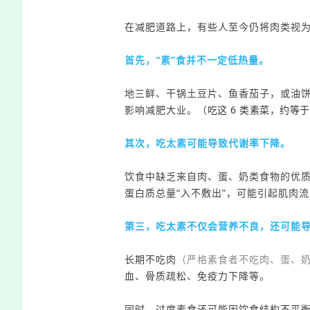
在减肥道路上，有些人
至
今
仍
将肉类视为
首先，“素”食并不一定低热量
。
地三鲜、
干锅土豆片、
鱼香茄子
，或
油
影响减肥大业。（
吃这 6 类素菜，约等
其次，
吃太素
可能导致代谢率下降。
饮食
中
缺乏来自肉、蛋、奶类食物的优
蛋白质总量
“入不敷出”
，可能引起肌肉流
第三，
吃太素
不仅会营养不良，还
可能
长期不吃肉
（严格素食者不吃肉、蛋、
血、骨质疏松、免疫力下降等。
同时，过度素食
还可能
因
饮食结构
不平