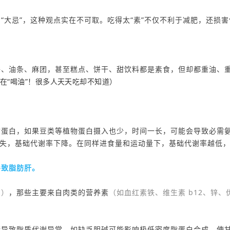
“大忌”，
这种观点
实在不可取。
吃得
太“素”不仅不利于减肥，还损
饼
、
油条
、麻团
，甚至
糕
点
、饼干、甜饮料
都
是
素食，但
却
都
重油、
于在“喝油”！很多人天天吃却不知道
）
质蛋白
，如果
豆类等
植物蛋白摄入也少
，时间一长，可能会
导致必需
失
，基础代谢率
下降
。
在
同样进食量和运动量下，
基础代谢率越低
导致脂肪肝。
奶）
，
那些
主要来
自
肉类
的营养素
（
如血红素铁、维生素
b
12、锌
、
衡
导致脂质代谢异常。
如
缺乏
胆碱可能影响极
低密度脂蛋白
合成，使