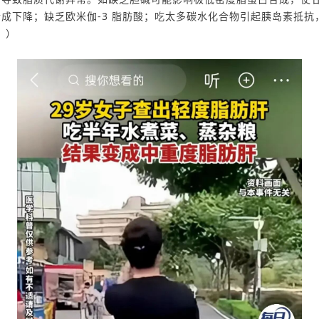
合成
下降
；
缺乏
欧米伽-3 脂
肪酸；
吃太多碳水化合物引起
胰岛素抵抗
？
）