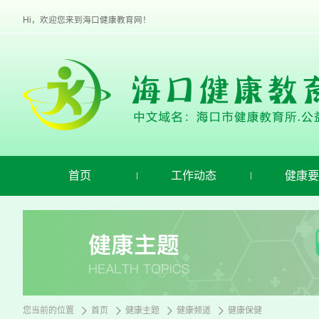
欢
迎
Hi，欢迎您来到海口健康教育网！
进
入
海
口
健
康
教
育,
盲
人
用
首页
工作动态
健康要
户
使
用
操
作
智
能
引
导，
请
您当前的位置
首页
健康主题
健康频道
健康保健
按