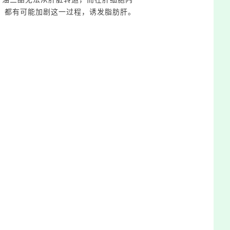
，都有
可能加剧这一过程
，
诱发脂肪
肝。