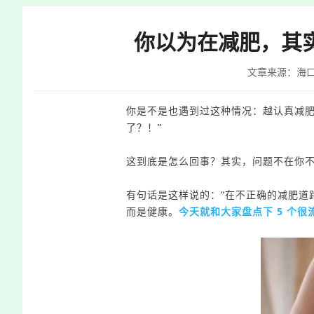
快
捷
你以为在减肥，其实
键
Ctrl+Alt+9
文章来源：海
你是不是也遇到过这种情况：越认真减
了？！”
这到底是怎么
回事？
其实，问题不在你不
有句话是这样说的：“在不正确的减肥道
而是健康。
今天
就和大家盘点下 5 个很