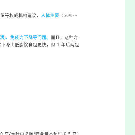
组织等权威机构建议，
人体主要
（50%～
紊乱、免疫力下降等问题。
而且，这种方
重下降比低脂
饮
食
组
更快，但 1 年后
两
组
00 克
/
毫升
中
脂肪/糖
含量不超过 0.5 克
”