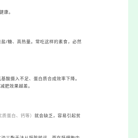
害健康。
重盐/糖、
高热量
。常吃这样的素食，必然
氨基酸摄入不足、
蛋白质
合成效率下降
。
，
减肥效果
越
差。
优质蛋白、钙
等）
就会缺乏，
容易引起贫
甘油三酯无法从肝脏转运，
而在肝细胞内