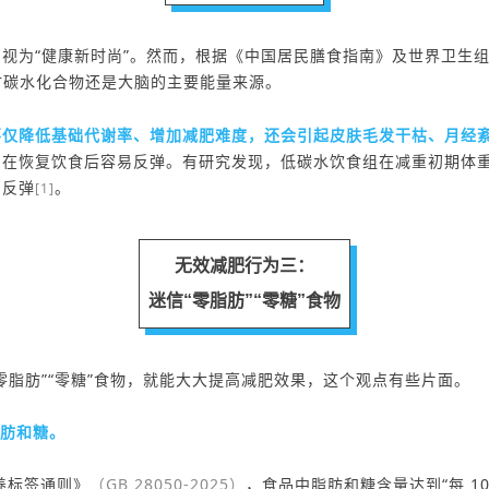
）
视为“健康新时尚”。然而，根据《中国居民膳食指南》及世界卫生
时
碳水化合物还是大脑的主要能量来源。
不仅
降低基础代谢率
、增加减肥难度
，还会引起皮肤毛发干枯、月经
，在恢复饮食后容易反弹。
有研究发现，
低碳水饮食组在
减重
初期
体
易反弹
。
[1]
无效减肥行为三：
迷信“零脂肪”“零糖”食物
零脂肪”“零糖”食物，就能大大提高减肥效果，这个观点有些片面。
肪和糖。
养标签通则》
（GB 28050-2025）
，食品中脂肪和糖含量达到
“
每 1