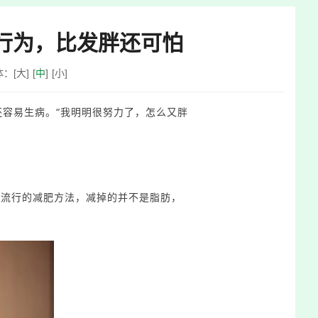
”行为，比发胖还可怕
体：
[
大
]
[
中
]
[
小
]
还容易生病。
“我明明很努力了，怎么又胖
多流行的减肥方法，减掉的并不是脂肪，