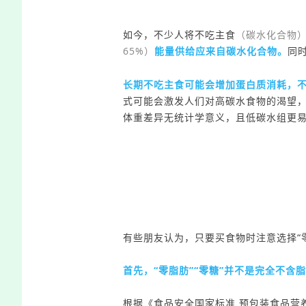
如今，不少人将不吃主食
（碳水化合物
65%）
能量供给应来自碳水化合物
。
同
长期不吃主食可能
会增加蛋白质
消耗，
式可能会激发人们对高碳水食物的渴望
体重差
异无统
计学意义，且低碳水组更
有些朋友认为，只要
买
食物时注意选择“
首先，
“零脂肪”“零糖”
并不
是
完全不含脂
根据
《食品安全国家标准 预包装食品营