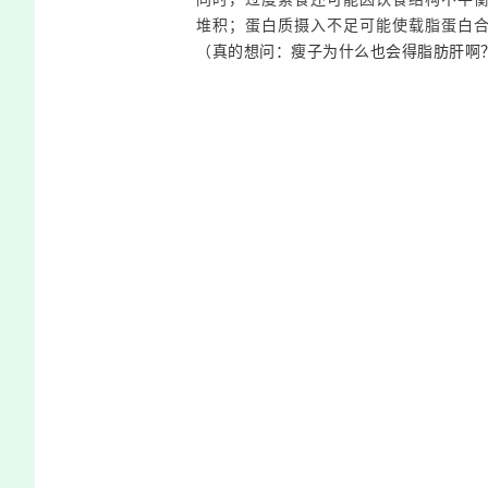
堆积
；蛋白质摄入不足可能使载脂蛋白
（
真的想问：瘦子为什么也会得脂肪肝啊