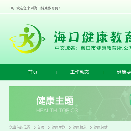
欢
迎
Hi，欢迎您来到海口健康教育网！
进
入
海
口
健
康
教
育,
盲
人
用
首页
工作动态
健康要
户
使
用
操
作
智
能
引
导，
请
您当前的位置
首页
健康主题
健康频道
健康保健
按