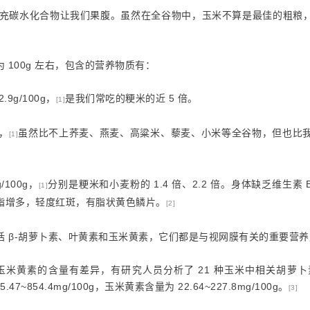
地补充碳水化合物让我们果腹。虽然在全谷物中，玉米不算是最佳的粗粮
为 100g 左右，包含的营养物质有：
g/100g，
是我们常吃的粳米的近 5 倍。
[1]
g，
虽然比不上荞麦、燕麦、高粱米、藜麦、小米等全谷物，但也比
[1]
/100g，
分别是粳米和小麦粉的 1.4 倍、2.2 倍。身体缺乏维生
[1]
脂增多，轻度红斑，有脂状黄色鳞片。
[2]
括 β-胡萝卜素、叶黄素和玉米黄素，它们都是与视网膜有关的重要营
玉米黄素的含量有差异，有研究人员分析了 21 种玉米中相关胡萝
5.47~854.4mg/100g，玉米黄素含量为 22.64~227.8mg/100g。
[3]