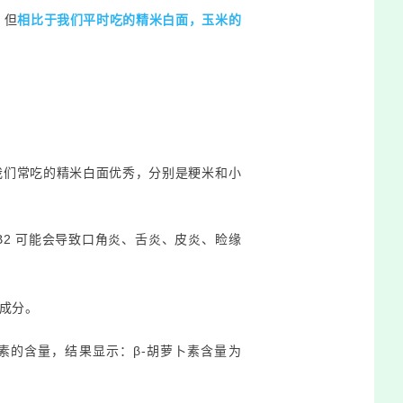
，但
相比于我们平时吃的精米白面，玉米的
我们常吃的精米白面优秀，分别是粳米和小
素 B2 可能会导致口角炎、舌炎、皮炎、睑缘
养成分。
卜素的含量，结果显示：β-胡萝卜素含量为