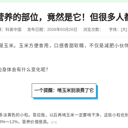
营养的部位，竟然是它！但很多人
源：科普中国
发布日期：2026年03月20日
浏览次数：
字体：
[
大
]
是玉米。玉米方便食用，口感香甜软糯，不仅是减肥小伙
们的身体会有什么变化呢？
一个提醒：啃玉米别浪费了它
多淡黄色的小粒。答应我，以后再啃玉米一定要啃干净，这些小粒也
8%～12%，营养价值很高。
[11]