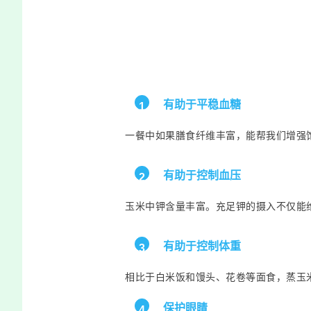
有助于平稳血糖
1
一餐
中如果膳食纤维丰富，能帮我们增强
有助于控制血压
2
玉米中钾含量丰富。充足钾的摄入不仅能
有助于控制体重
3
相比于白米饭和馒头、花卷等面食，蒸玉
保护眼睛
4