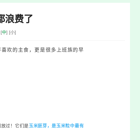
都浪费了
[
中
]
[
小
]
伴喜欢的主食，更是很多上班族的早
别放过！它们是
玉米胚芽
，是玉米粒中最有