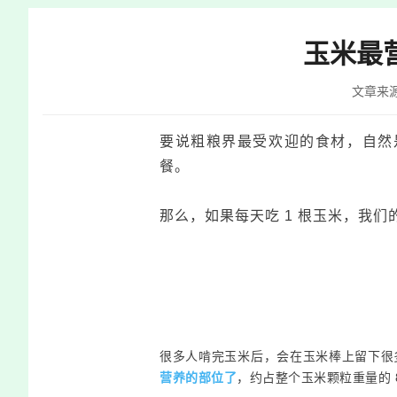
快
捷
玉米最
键
Ctrl+Alt+9
文章来
要说粗粮界最受欢迎的食材，自然
餐。
那么，如果每天吃 1 根玉米，我
很多人啃完玉米后，会在玉米棒上留下很
营养的部位了
，约占整个玉米颗粒重量的 