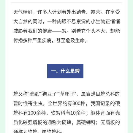
天气晴好，许多人计划着外出踏青、露营。在享受
大自然的同时，一种肉眼不易察觉的小生物正悄悄
威胁着我们的健康——蜱。别看它个头不大，却能
传播多种严重疾病，甚至危及生命。
一、什么是蜱
蜱又称“壁虱”“狗豆子”“草爬子”，属寄螨目蜱总科的
暂时性寄生虫，全世界约有800种，我国记录的
硬
蜱科
有100余种，软蜱科有10余种；躯体背面有壳
质化较强
盾板
的通称为硬蜱，属硬蜱科；无盾板的
通称为软蜱，属软蜱科。