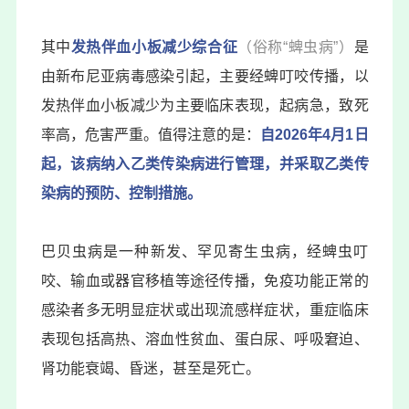
其中
发热伴血小板减少综合征
（俗称“蜱虫病”）
是
由新布尼亚病毒感染引起，主要经蜱叮咬传播，以
发热伴血小板减少为主要临床表现，起病急，致死
率高，危害严重。值得注意的是：
自2026年4月1日
起，该病纳入乙类传染病进行管理，并采取乙类传
染病的预防、控制措施。
巴贝虫病是一种新发、罕见寄生虫病，经蜱虫叮
咬、输血或器官移植等途径传播，免疫功能正常的
感染者多无明显症状或出现流感样症状，重症临床
表现包括高热、溶血性贫血、蛋白尿、呼吸窘迫、
肾功能衰竭、昏迷，甚至是死亡。