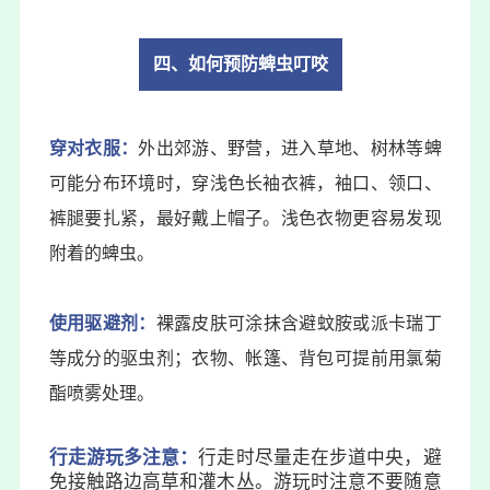
四、如何预防蜱虫叮咬
穿对衣服：
外出郊游、野营，进入草地、树林等蜱
可能分布环境时，穿浅色长袖衣裤，袖口、领口、
裤腿要扎紧，最好戴上帽子。浅色衣物更容易发现
附着的蜱虫。
使用驱避剂：
裸露皮肤可涂抹含避蚊胺或
派卡瑞丁
等成分的驱虫剂；衣物、帐篷、背包可提前用氯菊
酯喷雾处理。
行走游玩多注意：
行走时尽量走在步道中央，避
免接触路边高草和灌木丛。游玩时注意不要随意