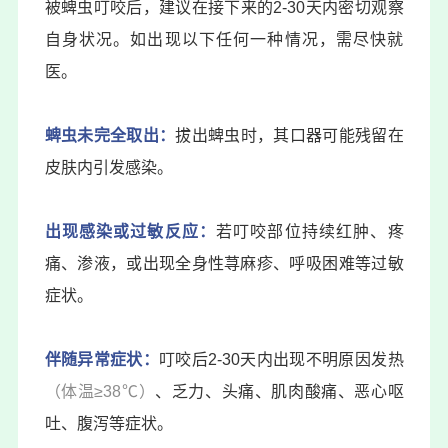
被蜱虫叮咬后，建议在接下来的2-30天内密切观察
自身状况。如出现以下任何一种情况，需尽快就
医。
蜱虫未完全取出：
拔出蜱虫时，其口器可能残留在
皮肤内引发感染。
出现感染或过敏反应：
若叮咬部位持续红肿、疼
痛、渗液，或出现全身性荨麻疹、呼吸困难等过敏
症状。
伴随异常症状：
叮咬后2-30天内出现不明原因发热
（体温≥38℃）
、乏力、头痛、肌肉酸痛、恶心呕
吐、腹泻等症状。