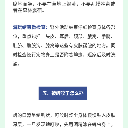
席地而坐，不要在草地上躺卧，不要乱摸牲畜或
者在森林露宿。
游玩结束做检查：
野外活动结束仔细检查身体各部
位，重点包括：头皮、耳后、颈部、腋窝、手腕、
肚脐、腹股沟、膝窝等这些有皮肤褶皱的地方。同
时检查随行宠物身上是否附着蜱虫。返家后及时洗
澡。
五、被蜱咬了怎么办
蜱的口器呈倒钩状，叮咬时整个身体慢慢钻入皮肤
深层，一旦发现蜱叮咬，先用酒精涂在蜱虫身上，