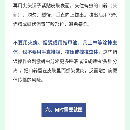
再用尖头镊子紧贴皮肤表面，夹住蜱虫的口器
（头
部）
，均匀、缓慢、垂直向上拔出。拔出后用75%
酒精或碘伏消毒叮咬部位，避免感染。
不要用火烧、烟烫或用指甲油、凡士林等涂抹虫
体，也不要用手直接捏、挤压或拽拉虫体，
这些错
误操作会刺激蜱虫分泌更多唾液或造成蜱虫“头肚分
离”，把口器留在皮肤里而感染发炎，反而增加病原
体传播的风险。
六、何时需要就医