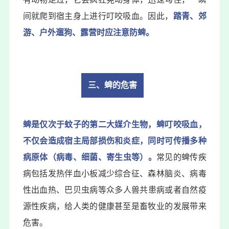
间就爬到宿主身上进行叮咬吸血。因此，
踏青、郊
游、户外遛狗、露营时应注意防蜱。
三、蜱的危害
蜱是仅次于蚊子的第二大媒介生物，蜱叮咬吸血，
不仅会造成宿主局部损伤和炎症，同时可传播多种
病原体
（病毒、细菌、寄生虫等）
。
常见的蜱传疾
病包括发热伴血小板减少综合征、森林脑炎、
病毒
性出血热
、巴贝虫病等众多人兽共患病或者自然疫
源性疾病，给人类的健康甚至是畜牧业的发展带来
危害。