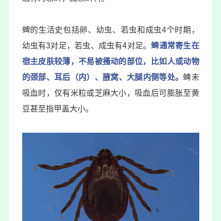
蜱的生活史包括卵、幼虫、若虫和成虫4个时期，
幼虫有3对足，若虫、成虫有4对足。
蜱通常寄生在
宿主皮肤较薄，不易被搔动的部位，比如人或动物
的颈部、耳后
（内）
、腋窝、大腿内侧等处。
蜱未
吸血时，仅有米粒或芝麻大小，吸血后可膨胀至黄
豆甚至指甲盖大小。