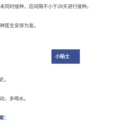
未同时接种，应间隔不小于28天进行接种。
种医生安排为准。
小贴士
史。
运动，多喝水。
案：