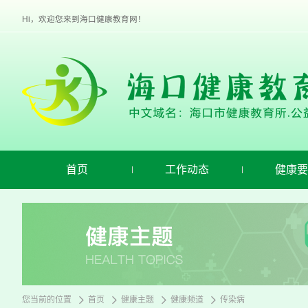
欢
迎
Hi，欢迎您来到海口健康教育网！
进
入
海
口
健
康
教
育,
盲
人
用
首页
工作动态
健康要
户
使
用
操
作
智
能
引
导，
请
您当前的位置
首页
健康主题
健康频道
传染病
按