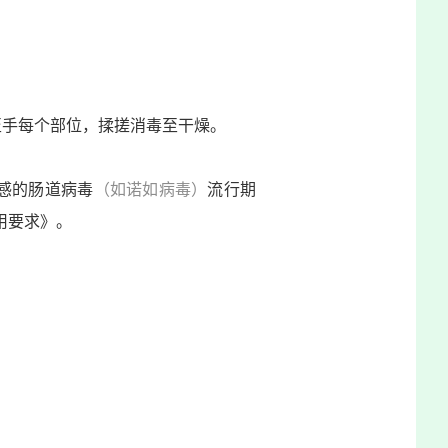
至手每个部位，揉搓消毒至干燥。
感的肠道病毒
（如诺如病毒）
流行期
用要求》。