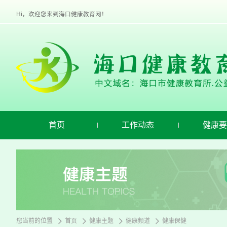
欢
迎
Hi，欢迎您来到海口健康教育网！
进
入
海
口
健
康
教
育,
盲
人
用
首页
工作动态
健康要
户
使
用
操
作
智
能
引
导，
请
您当前的位置
首页
健康主题
健康频道
健康保健
按