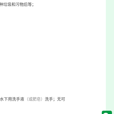
各种垃圾和污物后等；
水下用洗手液
（或肥皂）
洗手；无可