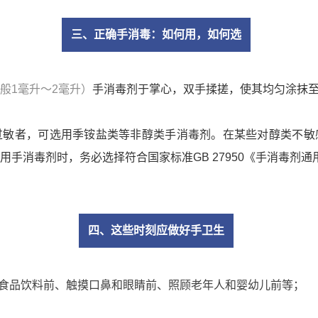
三、正确手消毒：如何用，如何选
般1毫升～2毫升
）
手消毒剂于掌心，双手揉搓，使其均匀涂抹
过敏者，可选用季铵盐类等非醇类手消毒剂。在某些对醇类不敏
用手消毒剂时，务必选择符合国家标准
GB 27950
《手消毒剂通
四、这些时刻应做好手卫生
食品饮料前、触摸口鼻和眼睛前、照顾老年人和婴幼儿前等；