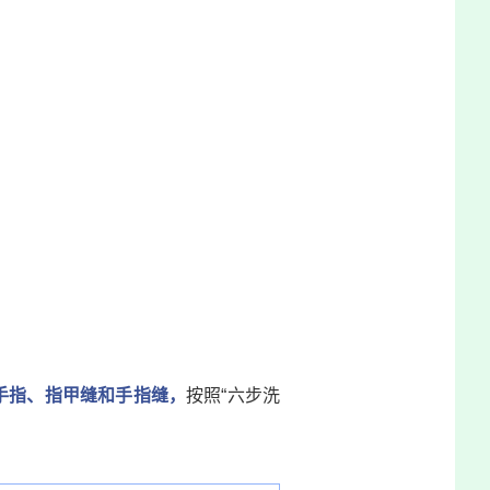
手指、指甲缝和手指缝，
按照“
六步洗