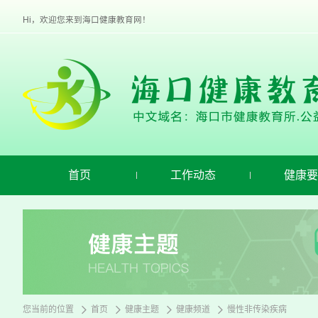
欢
迎
Hi，欢迎您来到海口健康教育网！
进
入
海
口
健
康
教
育,
盲
人
用
首页
工作动态
健康要
户
使
用
操
作
智
能
引
导，
请
您当前的位置
首页
健康主题
健康频道
慢性非传染疾病
按