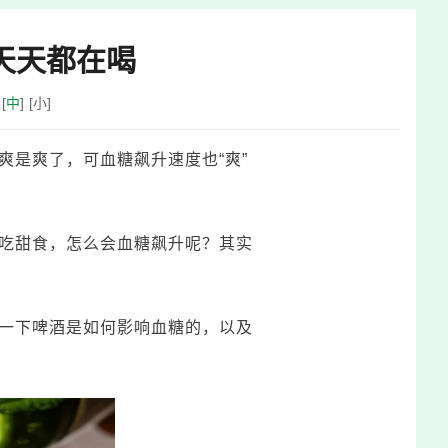
天天都在喝
[
中
]
[
小
]
爽是爽了，可血糖飙升速度也“爽”
吃甜食，怎么会血糖飙升呢？其实
一下啤酒是如何影响血糖的，以及