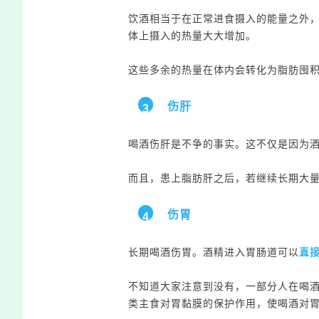
饮酒相当于在正常进食摄入的能量之外
体上摄入的热量大大增加。
这些多余的热量在体内会转化为脂肪囤
伤肝
3
喝酒伤肝是不争的事实。这不仅是因为
而且，患上脂肪肝之后，若继续长期大
伤胃
4
长期喝酒伤胃。酒精进入胃肠道可以
直
不知道大家注意到没有，一部分人在喝
类主食对胃黏膜的保护作用，使喝酒对