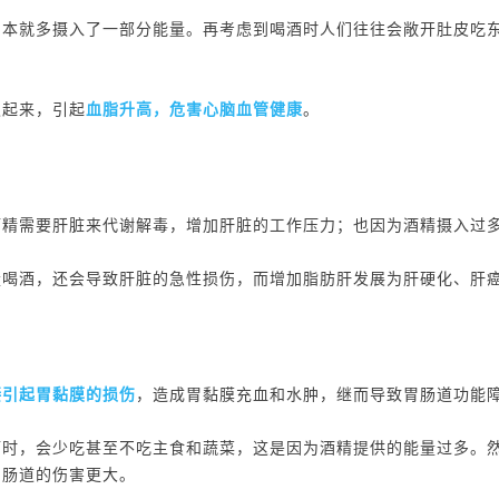
，本就多摄入了一部分能量。再考虑到喝酒时人们往往会敞开肚皮吃
积起来，引起
血脂升高，危害心脑血管健康
。
酒精需要肝脏来代谢解毒，增加肝脏的工作压力；也因为酒精摄入过
量喝酒，还会导致肝脏的急性损伤，而增加脂肪肝发展为肝硬化、肝
接引起胃黏膜的损伤
，造成胃黏膜充血和水肿，继而导致胃肠道功能
酒时，会少吃甚至不吃主食和蔬菜，这是因为酒精提供的能量过多。
胃肠道的伤害更大。