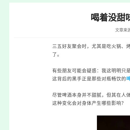
快
捷
喝着没甜
键
Ctrl+Alt+9
文章来
三五好友聚会时，尤其是吃火锅、
了。
有些朋友可能会疑惑：我这明明只
这背后的黑手正是那些对瓶畅饮的
尽管啤酒本身并不甜腻，但其在人
这种变化会对身体产生哪些影响？