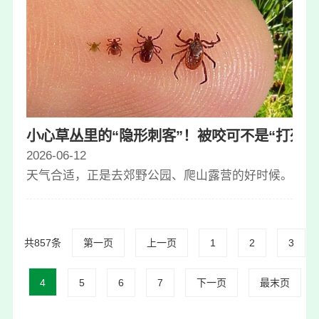
小心草丛里的“隐形刺客”！被咬可不是“打死它
2026-06-12
天气合适，正是去郊野公园、爬山露营的好时候。但就在
共857条
第一页
上一页
1
2
3
4
5
6
7
下一页
最末页