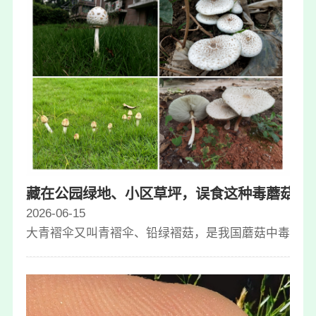
藏在公园绿地、小区草坪，误食这种毒蘑菇能
2026-06-15
大青褶伞又叫青褶伞、铅绿褶菇，是我国蘑菇中毒事件中