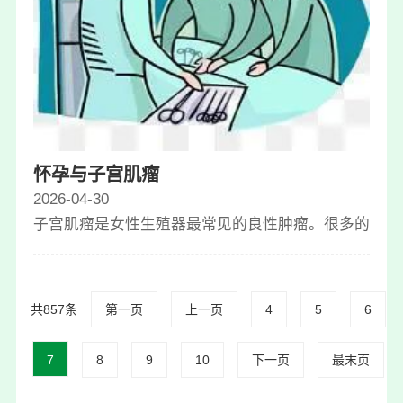
怀孕与子宫肌瘤
2026-04-30
子宫肌瘤是女性生殖器最常见的良性肿瘤。很多的女性
共857条
第一页
上一页
4
5
6
7
8
9
10
下一页
最末页