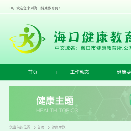
欢
迎
Hi，欢迎您来到海口健康教育网！
进
入
海
口
健
康
教
育,
盲
人
用
首页
工作动态
健康要
户
使
用
操
作
智
能
引
导，
请
您当前的位置
首页
健康主题
按