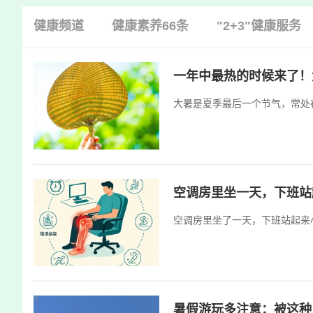
快
健康频道
健康素养66条
"2+3"健康服务
捷
键
Ctrl+Alt+9
一年中最热的时候来了！
大暑是夏季最后一个节气，常处
空调房里坐一天，下班站
空调房里坐了一天，下班站起来
暑假游玩多注意：被这种