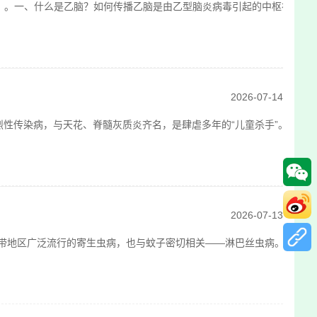
）。一、什么是乙脑？如何传播乙脑是由乙型脑炎病毒引起的中枢神经系统
2026-07-14
典烈性传染病，与天花、脊髓灰质炎齐名，是肆虐多年的“儿童杀手”。得益于
2026-07-13
区广泛流行的寄生虫病，也与蚊子密切相关——淋巴丝虫病。一、蚊子叮咬