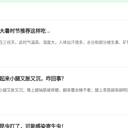
大暑时节推荐这样吃→
在三伏天，此时气温高、湿度大，人体出汗增多，水分和部分维生素、矿物
起来小腿又胀又沉，咋回事？
小腿又胀又沉；晚上腿抽筋被疼醒，翻来覆去睡不着；腿上青筋越来越明显
昆虫叮了，可能感染寄生虫！