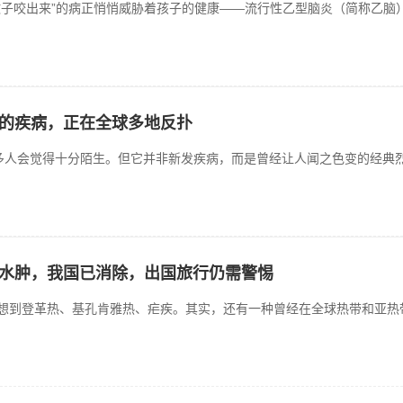
蚊子咬出来”的病正悄悄威胁着孩子的健康——流行性乙型脑炎（简称乙脑
的疾病，正在全球多地反扑
）可能很多人会觉得十分陌生。但它并非新发疾病，而是曾经让人闻之色变的经
水肿，我国已消除，出国旅行仍需警惕
想到登革热、基孔肯雅热、疟疾。其实，还有一种曾经在全球热带和亚热带地