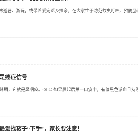
林避暑、游玩，或带着爱宠返乡探亲。在大家忙于防范蚊虫叮咬、预防肠道
是癌症信号
峰期，它就是鼻咽癌。</h1>如果晨起后第一口痰中，有偏黑色淤血且持续出
最爱找孩子“下手”，家长要注意！